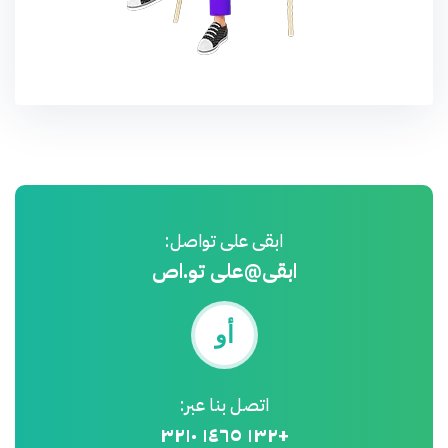
ابقى على تواصل:
ابقى@على تو.اص
أو
اتصل بنا عبر:
+١٣٢ ١٤٦٥ ٣٢١٠