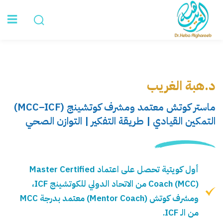
Sign in
الرئيسية
د.هبة الغريب
عن د. هبة
ماستر كوتش معتمد ومشرف كوتشينج (MCC–ICF)
التمكين القيادي | طريقة التفكير | التوازن الصحي
الخدمات
Lost your password?
Remember me
تواصل معي
أول كويتية تحصل على اعتماد Master Certified
Coach (MCC) من الاتحاد الدولي للكوتشينج ICF،
ومشرف كوتش (Mentor Coach) معتمد بدرجة MCC
من الـ ICF.