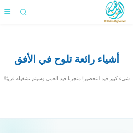
Sign in
الرئيسية
أشياء رائعة تلوح في الأفق
عن د. هبة
الخدمات
شيء كبير قيد التحضير! متجرنا قيد العمل وسيتم تشغيله قريبًا!
Lost your password?
Remember me
تواصل معي