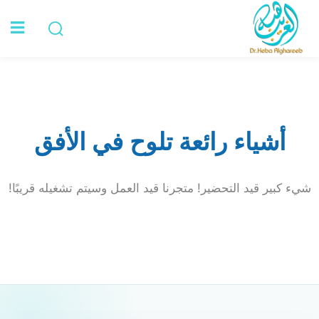
Sign in
الرئيسية
أشياء رائعة تلوح في الأفق
عن د. هبة
الخدمات
شيء كبير قيد التحضير! متجرنا قيد العمل وسيتم تشغيله قريبًا!
Lost your password?
Remember me
تواصل معي