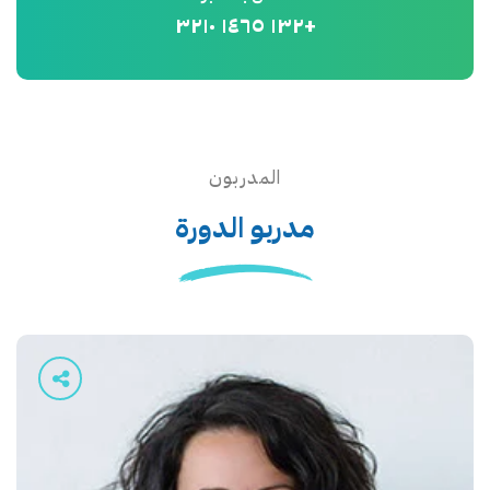
+١٣٢ ١٤٦٥ ٣٢١٠
المدربون
مدربو الدورة