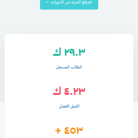
تصفح المزيد من الدورات
٢٩.٣ ك
الطالب المسجل
٤.٢٣ ك
اكتمل الفصل
٤٥٣ +