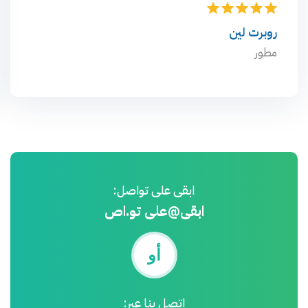
روبرت لين
مطور
ابقى على تواصل:
ابقى@على تو.اص
أو
اتصل بنا عبر: