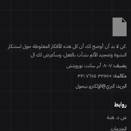
Sign in
.كن لا بد أن أوضح لك أن كل هذه الأفكار المغلوطة حول استنكار
النشوة وتمجيد الألم نشأت بالفعل، وسأعرض لك ال
يضيف:
٠٧-٠٨ أبر سانت نورويتش
مكالمة:
+٣٢٥٥ ٧٦٥٤ ٣٢١
Lost your password?
Remember me
البريد:
البري@الإلكترو.نيحول
روابط
عن د. هبة
الخدمات